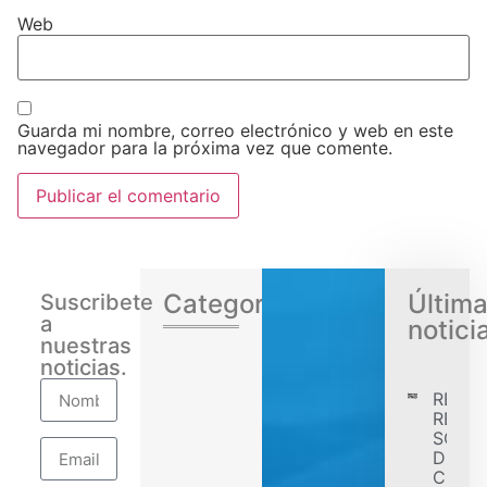
Web
Guarda mi nombre, correo electrónico y web en este
navegador para la próxima vez que comente.
Categorias
Últim
Suscribete
a
notici
nuestras
noticias.
RENA
REGIS
SÓLID
DESE
CONF