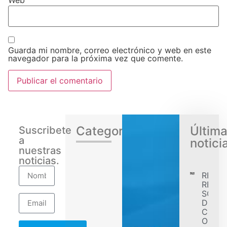
Web
Guarda mi nombre, correo electrónico y web en este
navegador para la próxima vez que comente.
Categorias
Últim
Suscribete
a
notici
nuestras
noticias.
RENA
REGIS
SÓLID
DESE
CONF
OBJET