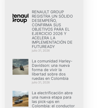
RENAULT GROUP
REGISTRA UN SÓLIDO
DESEMPEÑO,
CONFIRMA SUS
OBJETIVOS PARA EL
EJERCICIO 2026 Y
ACELERA LA
IMPLEMENTACIÓN DE
FUTUREADY
julio 31, 2026
La comunidad Harley-
Davidson: una nueva
forma de vivir la
libertad sobre dos
ruedas en Colombia
julio 31, 2026
La electrificación abre
una nueva etapa para
las pick-ups en
Colombia: el conductor