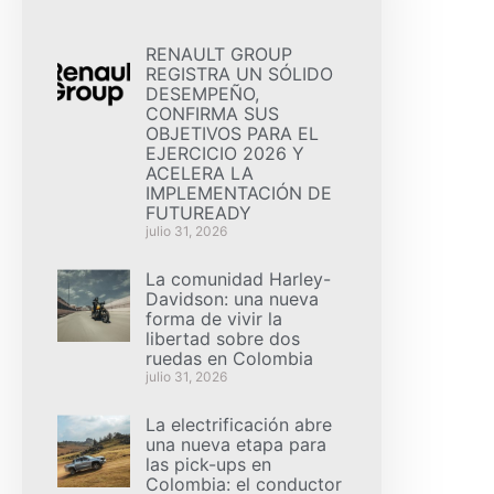
RENAULT GROUP
REGISTRA UN SÓLIDO
DESEMPEÑO,
CONFIRMA SUS
OBJETIVOS PARA EL
EJERCICIO 2026 Y
ACELERA LA
IMPLEMENTACIÓN DE
FUTUREADY
julio 31, 2026
La comunidad Harley-
Davidson: una nueva
forma de vivir la
libertad sobre dos
ruedas en Colombia
julio 31, 2026
La electrificación abre
una nueva etapa para
las pick-ups en
Colombia: el conductor