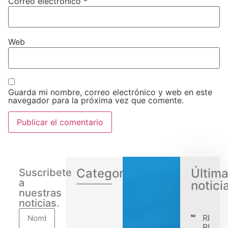
Correo electrónico
*
Web
Guarda mi nombre, correo electrónico y web en este
navegador para la próxima vez que comente.
Categorias
Últim
Suscribete
a
notici
nuestras
noticias.
RENA
REGIS