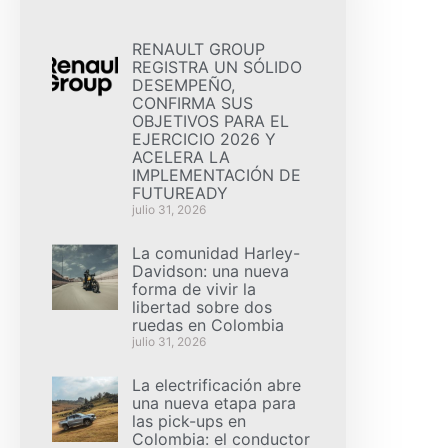
RENAULT GROUP
REGISTRA UN SÓLIDO
DESEMPEÑO,
CONFIRMA SUS
OBJETIVOS PARA EL
EJERCICIO 2026 Y
ACELERA LA
IMPLEMENTACIÓN DE
FUTUREADY
julio 31, 2026
La comunidad Harley-
Davidson: una nueva
forma de vivir la
libertad sobre dos
ruedas en Colombia
julio 31, 2026
La electrificación abre
una nueva etapa para
las pick-ups en
Colombia: el conductor