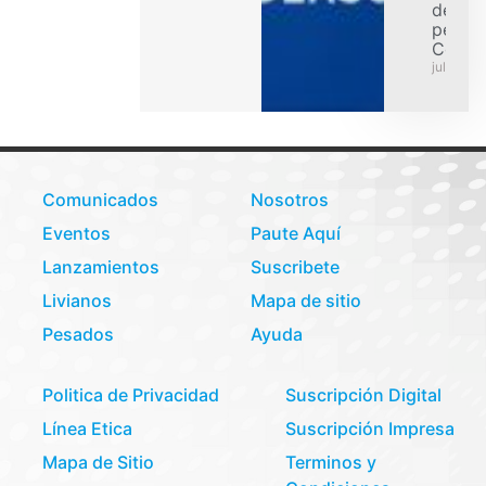
de car
pesad
Colom
julio 31,
Comunicados
Nosotros
Eventos
Paute Aquí
Lanzamientos
Suscribete
Livianos
Mapa de sitio
Pesados
Ayuda
Politica de Privacidad
Suscripción Digital
Línea Etica
Suscripción Impresa
Mapa de Sitio
Terminos y