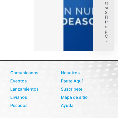
refuer
su ofe
Smart
Flex p
transp
de car
pesad
Colom
julio 31,
Comunicados
Nosotros
Eventos
Paute Aquí
Lanzamientos
Suscribete
Livianos
Mapa de sitio
Pesados
Ayuda