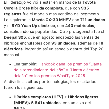
El liderazgo volvió a estar en manos de la
Toyota
Corolla Cross híbrida completa
, que con
935
registros
fue el modelo más vendido del segmento.
Le siguieron la
Mazda CX-30 MHEV
con
711 unidades
y el
BYD Yuan Up eléctrico
, con
440 matrículas
,
consolidando su popularidad. Otro protagonista fue el
Deepal S05
, que en agosto encabezó las ventas de
híbridos enchufables con
93 unidades
, además de
18
eléctricas
, logrando así un espacio dentro del Top 20
mensual.
Lea también:
Hankook gana los premios “Llanta
de altorendimiento del año” y “Llanta eléctrico
delaño” en los premios WhatTyre 2025
Al dividir las cifras por tecnologías, los resultados
fueron los siguientes:
Híbridos completos (HEV) + Híbridos ligeros
(MHEV): 5.841 unidades
, con un alza del
66,2%
.