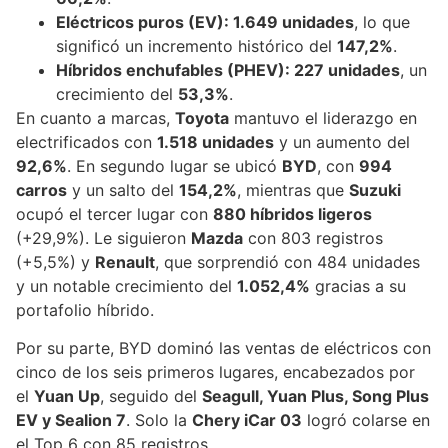
Eléctricos puros (EV): 1.649 unidades
, lo que
significó un incremento histórico del
147,2%
.
Híbridos enchufables (PHEV): 227 unidades
, un
crecimiento del
53,3%
.
En cuanto a marcas,
Toyota
mantuvo el liderazgo en
electrificados con
1.518 unidades
y un aumento del
92,6%
. En segundo lugar se ubicó
BYD
, con
994
carros
y un salto del
154,2%
, mientras que
Suzuki
ocupó el tercer lugar con
880 híbridos ligeros
(+29,9%). Le siguieron
Mazda
con 803 registros
(+5,5%) y
Renault
, que sorprendió con 484 unidades
y un notable crecimiento del
1.052,4%
gracias a su
portafolio híbrido.
Por su parte, BYD dominó las ventas de eléctricos con
cinco de los seis primeros lugares, encabezados por
el
Yuan Up
, seguido del
Seagull, Yuan Plus, Song Plus
EV y Sealion 7
. Solo la
Chery iCar 03
logró colarse en
el Top 6 con 85 registros.