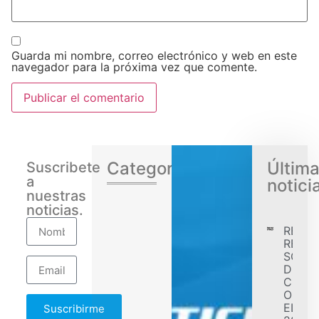
Guarda mi nombre, correo electrónico y web en este
navegador para la próxima vez que comente.
Categorias
Últim
Suscribete
a
notici
nuestras
noticias.
RENA
REGIS
SÓLID
DESE
CONF
OBJET
EL EJ
Suscribirme