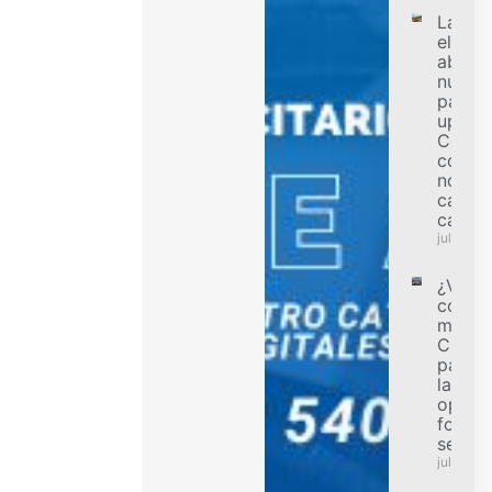
La
electri
abre u
nueva
para l
ups en
Colomb
condu
no bus
capac
carga
julio 31,
¿Va a
compr
motoci
Cinco 
para e
la mej
opció
forma
segur
julio 31,