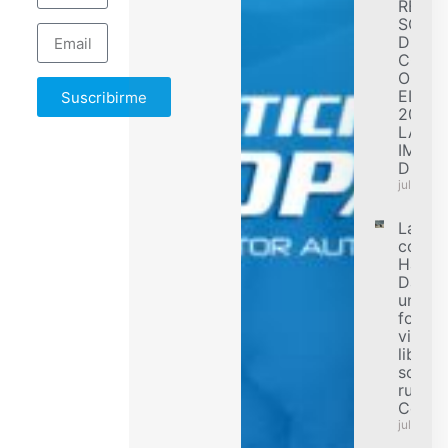
REGIS
SÓLID
DESE
CONF
OBJET
EL EJ
Suscribirme
2026 
LA
IMPL
DE F
julio 31,
La
comun
Harley
Davids
una n
forma
vivir la
libert
sobre
ruedas
Colom
julio 31,