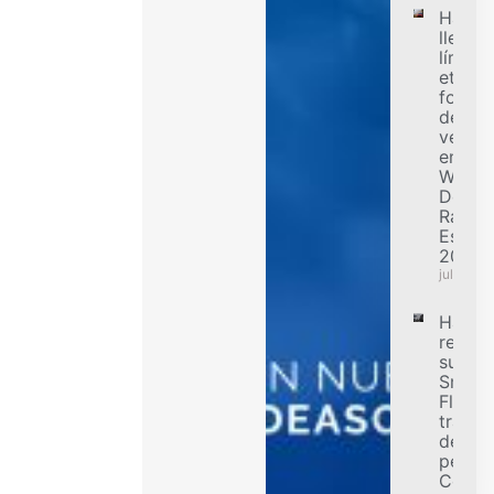
Hanko
llevó a
límite 
etapa
forest
de alt
veloci
en el
WRC
Delfi
Rally
Estoni
2026
julio 31,
Hanko
refuer
su ofe
Smart
Flex p
transp
de car
pesad
Colom