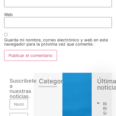
Web
Guarda mi nombre, correo electrónico y web en este
navegador para la próxima vez que comente.
Categorias
Últim
Suscribete
a
notici
nuestras
noticias.
RENA
REGIS
SÓLID