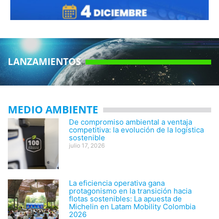
LANZAMIENTOS
MEDIO AMBIENTE
De compromiso ambiental a ventaja
competitiva: la evolución de la logística
sostenible
julio 17, 2026
La eficiencia operativa gana
protagonismo en la transición hacia
flotas sostenibles: La apuesta de
Michelin en Latam Mobility Colombia
2026