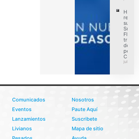
Hanko
refuer
su ofe
Smart
Flex p
transp
de car
pesad
Colom
julio 31,
Comunicados
Nosotros
Eventos
Paute Aquí
Lanzamientos
Suscribete
Livianos
Mapa de sitio
Pesados
Ayuda