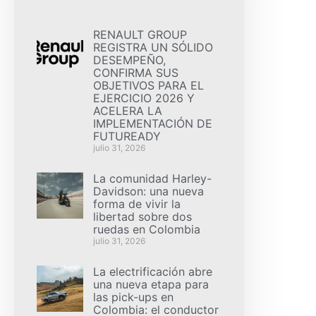
RENAULT GROUP
REGISTRA UN SÓLIDO
DESEMPEÑO,
CONFIRMA SUS
OBJETIVOS PARA EL
EJERCICIO 2026 Y
ACELERA LA
IMPLEMENTACIÓN DE
FUTUREADY
julio 31, 2026
La comunidad Harley-
Davidson: una nueva
forma de vivir la
libertad sobre dos
ruedas en Colombia
julio 31, 2026
La electrificación abre
una nueva etapa para
las pick-ups en
Colombia: el conductor