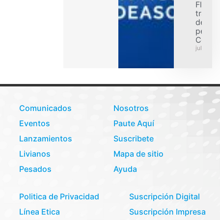
Flex p
transp
de car
pesad
Colom
julio 31,
Comunicados
Nosotros
Eventos
Paute Aquí
Lanzamientos
Suscribete
Livianos
Mapa de sitio
Pesados
Ayuda
Politica de Privacidad
Suscripción Digital
Línea Etica
Suscripción Impresa