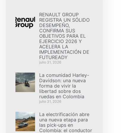
RENAULT GROUP
REGISTRA UN SÓLIDO
DESEMPEÑO,
CONFIRMA SUS
OBJETIVOS PARA EL
EJERCICIO 2026 Y
ACELERA LA
IMPLEMENTACIÓN DE
FUTUREADY
julio 31, 2026
La comunidad Harley-
Davidson: una nueva
forma de vivir la
libertad sobre dos
ruedas en Colombia
julio 31, 2026
La electrificación abre
una nueva etapa para
las pick-ups en
Colombia: el conductor