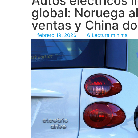
Autos eléctricos 
global: Noruega 
ventas y China d
febrero 19, 2026
6 Lectura mínima