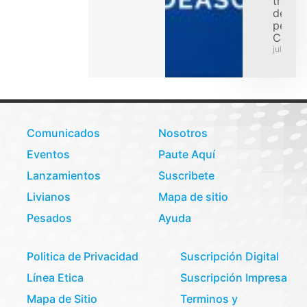
transp
de car
pesad
Colom
julio 31,
Comunicados
Nosotros
Eventos
Paute Aquí
Lanzamientos
Suscribete
Livianos
Mapa de sitio
Pesados
Ayuda
Politica de Privacidad
Suscripción Digital
Línea Etica
Suscripción Impresa
Mapa de Sitio
Terminos y