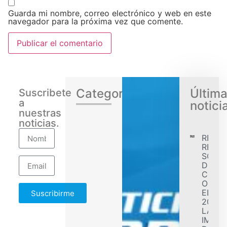
Guarda mi nombre, correo electrónico y web en este
navegador para la próxima vez que comente.
Categorias
Últim
Suscribete
a
notici
nuestras
noticias.
RENA
REGIS
SÓLID
DESE
CONF
OBJET
EL EJ
Suscribirme
2026 
LA
IMPL