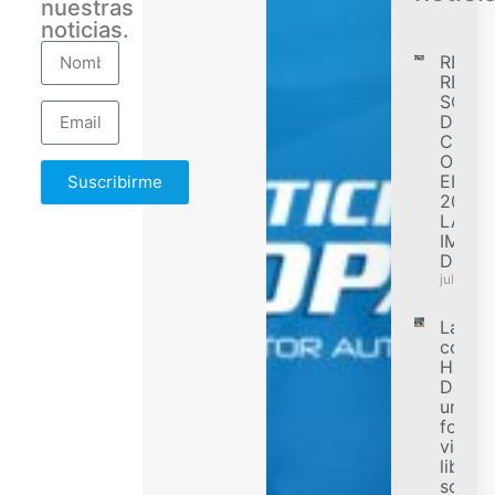
nuestras
noticias.
RENA
REGIS
SÓLID
DESE
CONF
OBJET
EL EJ
Suscribirme
2026 
LA
IMPL
DE F
julio 31,
La
comun
Harley
Davids
una n
forma
vivir la
libert
sobre