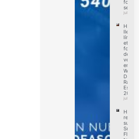
forma
segur
julio 31,
Hanko
llevó a
límite 
etapa
forest
de alt
veloci
en el
WRC
Delfi
Rally
Estoni
2026
julio 31,
Hanko
refuer
su ofe
Smart
Flex p