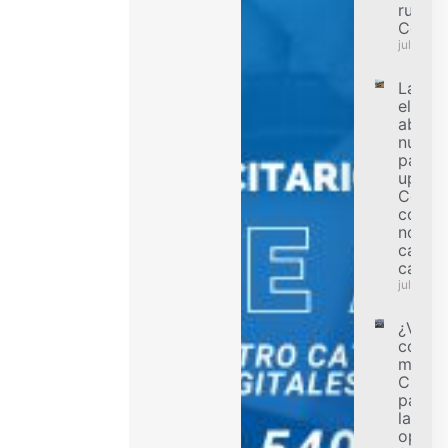
ruedas
Colom
julio 31,
La
electri
abre u
nueva
para l
ups en
Colomb
condu
no bus
capac
carga
julio 31,
¿Va a
compr
motoci
Cinco 
para e
la mej
opció