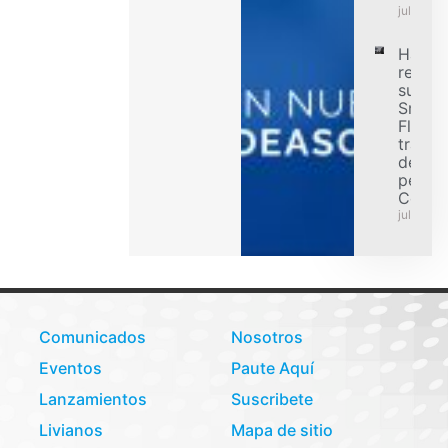
julio 31,
Hanko
refuer
su ofe
Smart
Flex p
transp
de car
pesad
Colom
julio 31,
Comunicados
Nosotros
Eventos
Paute Aquí
Lanzamientos
Suscribete
Livianos
Mapa de sitio