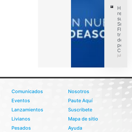
Hanko
refuer
su ofe
Smart
Flex p
transp
de car
pesad
Colom
julio 31,
Comunicados
Nosotros
Eventos
Paute Aquí
Lanzamientos
Suscribete
Livianos
Mapa de sitio
Pesados
Ayuda