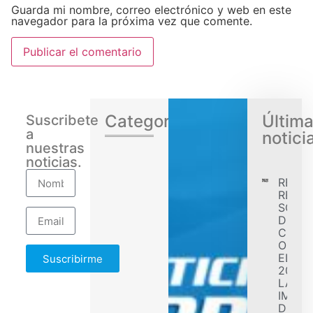
Guarda mi nombre, correo electrónico y web en este
navegador para la próxima vez que comente.
Categorias
Últim
Suscribete
a
notici
nuestras
noticias.
RENA
REGIS
SÓLID
DESE
CONF
OBJET
EL EJ
Suscribirme
2026 
LA
IMPL
DE F