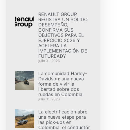
RENAULT GROUP
REGISTRA UN SÓLIDO
DESEMPEÑO,
CONFIRMA SUS
OBJETIVOS PARA EL
EJERCICIO 2026 Y
ACELERA LA
IMPLEMENTACIÓN DE
FUTUREADY
julio 31, 2026
La comunidad Harley-
Davidson: una nueva
forma de vivir la
libertad sobre dos
ruedas en Colombia
julio 31, 2026
La electrificación abre
una nueva etapa para
las pick-ups en
Colombia: el conductor