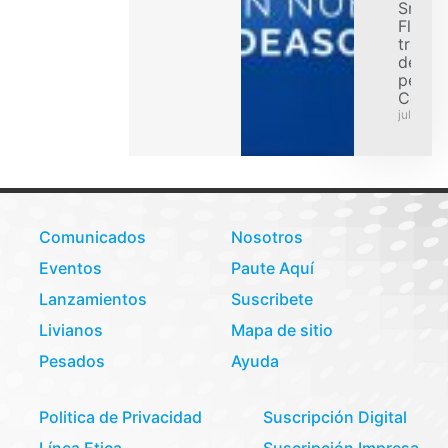
Smart
Flex p
transp
de car
pesad
Colom
julio 31,
Comunicados
Nosotros
Eventos
Paute Aquí
Lanzamientos
Suscribete
Livianos
Mapa de sitio
Pesados
Ayuda
Politica de Privacidad
Suscripción Digital
Línea Etica
Suscripción Impresa