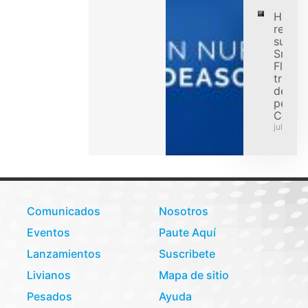
Hanko
refuer
su ofe
Smart
Flex p
transp
de car
pesad
Colom
julio 31,
Comunicados
Nosotros
Eventos
Paute Aquí
Lanzamientos
Suscribete
Livianos
Mapa de sitio
Pesados
Ayuda