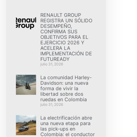
RENAULT GROUP
REGISTRA UN SÓLIDO
DESEMPEÑO,
CONFIRMA SUS
OBJETIVOS PARA EL
EJERCICIO 2026 Y
ACELERA LA
IMPLEMENTACIÓN DE
FUTUREADY
julio 31, 2026
La comunidad Harley-
Davidson: una nueva
forma de vivir la
libertad sobre dos
ruedas en Colombia
julio 31, 2026
La electrificación abre
una nueva etapa para
las pick-ups en
Colombia: el conductor