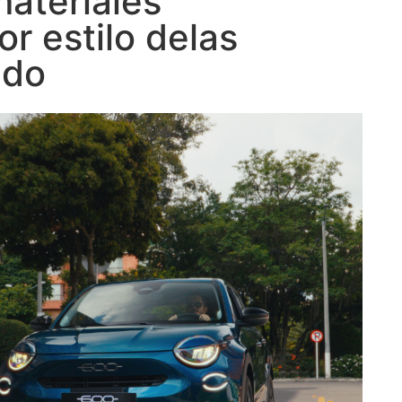
materiales
or estilo delas
ndo