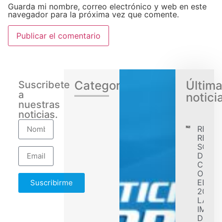
Guarda mi nombre, correo electrónico y web en este
navegador para la próxima vez que comente.
Categorias
Últim
Suscribete
a
notici
nuestras
noticias.
RENA
REGIS
SÓLID
DESE
CONF
OBJET
EL EJ
Suscribirme
2026 
LA
IMPL
DE F