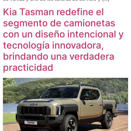
Kia Tasman redefine el
segmento de camionetas
con un diseño intencional y
tecnología innovadora,
brindando una verdadera
practicidad