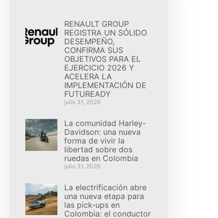
RENAULT GROUP
REGISTRA UN SÓLIDO
DESEMPEÑO,
CONFIRMA SUS
OBJETIVOS PARA EL
EJERCICIO 2026 Y
ACELERA LA
IMPLEMENTACIÓN DE
FUTUREADY
julio 31, 2026
La comunidad Harley-
Davidson: una nueva
forma de vivir la
libertad sobre dos
ruedas en Colombia
julio 31, 2026
La electrificación abre
una nueva etapa para
las pick-ups en
Colombia: el conductor