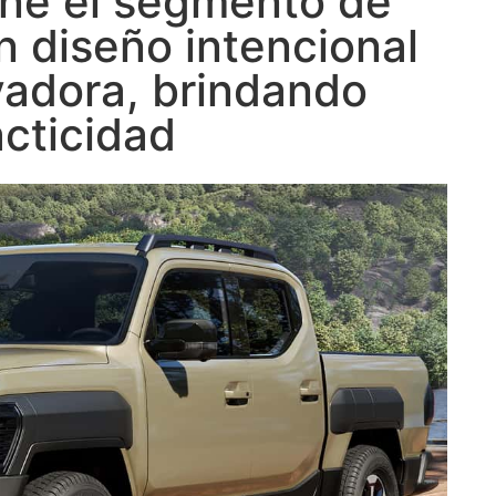
ine el segmento de
 diseño intencional
vadora, brindando
cticidad