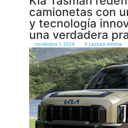
Kia Tasman redef
camionetas con un
y tecnología inno
una verdadera pra
noviembre 1, 2024
6 Lectura mínima