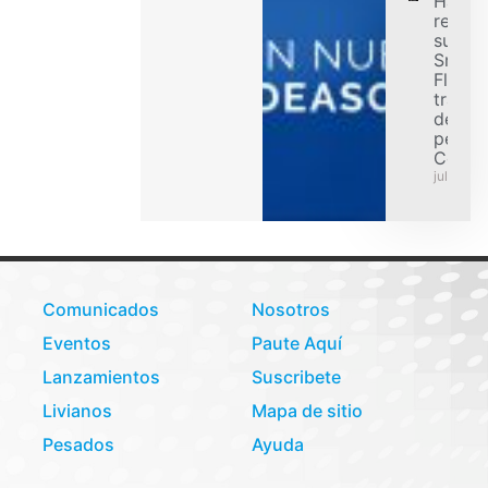
Hanko
refuer
su ofe
Smart
Flex p
transp
de car
pesad
Colom
julio 31,
Comunicados
Nosotros
Eventos
Paute Aquí
Lanzamientos
Suscribete
Livianos
Mapa de sitio
Pesados
Ayuda