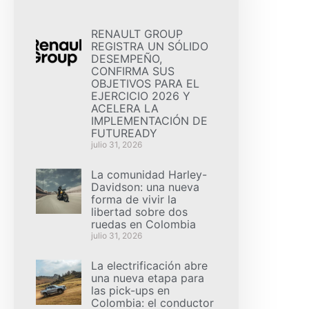
RENAULT GROUP
REGISTRA UN SÓLIDO
DESEMPEÑO,
CONFIRMA SUS
OBJETIVOS PARA EL
EJERCICIO 2026 Y
ACELERA LA
IMPLEMENTACIÓN DE
FUTUREADY
julio 31, 2026
La comunidad Harley-
Davidson: una nueva
forma de vivir la
libertad sobre dos
ruedas en Colombia
julio 31, 2026
La electrificación abre
una nueva etapa para
las pick-ups en
Colombia: el conductor