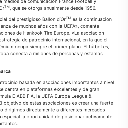
e medios de comunicación France Football y
TM
Or
, que se otorga anualmente desde 1956.
TM
al del prestigioso Ballon d’Or
es la continuación
fianza de muchos años con la UEFA», comenta
aciones de Hankook Tire Europe. «La asociación
rategia de patrocinio internacional, en la que el
ium ocupa siempre el primer plano. El fútbol es,
uropa conecta a millones de personas y estamos
marca
atrocinio basada en asociaciones importantes a nivel
 se centra en plataformas excelentes y de gran
mula E ABB FIA, la UEFA Europa League &
 objetivo de estas asociaciones es crear una fuerte
o dirigirnos directamente a diferentes mercados
n especial la oportunidad de posicionar activamente
rtantes.