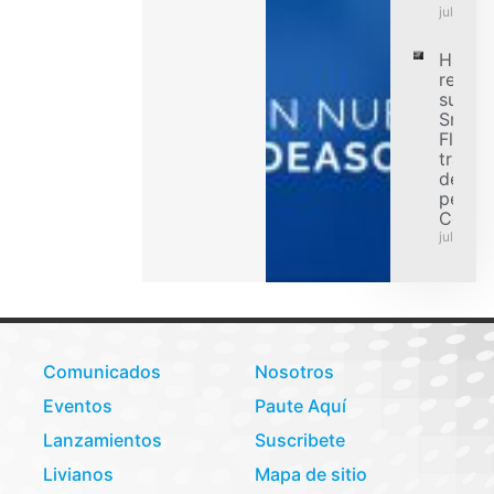
julio 31,
Hanko
refuer
su ofe
Smart
Flex p
transp
de car
pesad
Colom
julio 31,
Comunicados
Nosotros
Eventos
Paute Aquí
Lanzamientos
Suscribete
Livianos
Mapa de sitio