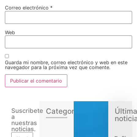
Correo electrónico
*
Web
Guarda mi nombre, correo electrónico y web en este
navegador para la próxima vez que comente.
Categorias
Últim
Suscribete
a
notici
nuestras
noticias.