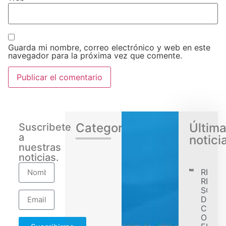
Guarda mi nombre, correo electrónico y web en este
navegador para la próxima vez que comente.
Categorias
Últim
Suscribete
a
notici
nuestras
noticias.
RENA
REGIS
SÓLID
DESE
CONF
OBJET