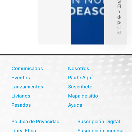
Smart
Flex p
transp
de car
pesad
Colom
julio 31,
Comunicados
Nosotros
Eventos
Paute Aquí
Lanzamientos
Suscribete
Livianos
Mapa de sitio
Pesados
Ayuda
Politica de Privacidad
Suscripción Digital
Línea Etica
Suscripción Impresa