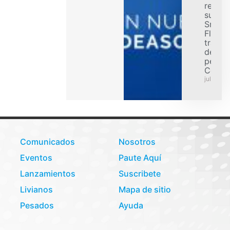
refuer
su ofe
Smart
Flex p
transp
de car
pesad
Colom
julio 31,
Comunicados
Nosotros
Eventos
Paute Aquí
Lanzamientos
Suscribete
Livianos
Mapa de sitio
Pesados
Ayuda