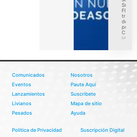
Smart
Flex p
transp
de car
pesad
Colom
julio 31,
Comunicados
Nosotros
Eventos
Paute Aquí
Lanzamientos
Suscribete
Livianos
Mapa de sitio
Pesados
Ayuda
Politica de Privacidad
Suscripción Digital