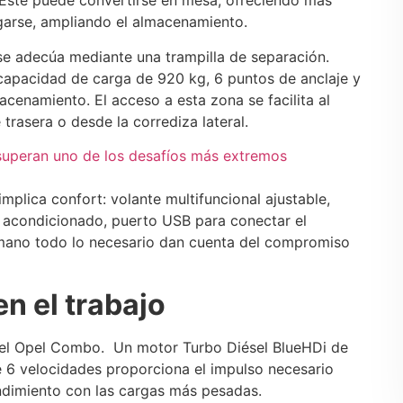
. Este puede convertirse en mesa, ofreciendo más
egarse, ampliando el almacenamiento.
se adecúa mediante una trampilla de separación.
capacidad de carga de 920 kg, 6 puntos de anclaje y
cenamiento. El acceso a esta zona se facilita al
 trasera o desde la corrediza lateral.
superan uno de los desafíos más extremos
plica confort: volante multifuncional ajustable,
ire acondicionado, puerto USB para conectar el
a mano todo lo necesario dan cuenta del compromiso
n el trabajo
a del Opel Combo. Un motor Turbo Diésel BlueHDi de
e 6 velocidades proporciona el impulso necesario
ndimiento con las cargas más pesadas.