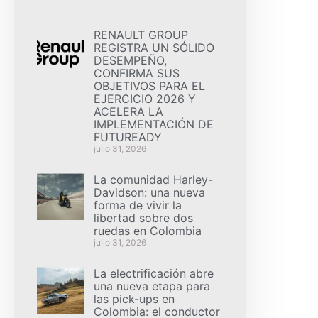
RENAULT GROUP
REGISTRA UN SÓLIDO
DESEMPEÑO,
CONFIRMA SUS
OBJETIVOS PARA EL
EJERCICIO 2026 Y
ACELERA LA
IMPLEMENTACIÓN DE
FUTUREADY
julio 31, 2026
La comunidad Harley-
Davidson: una nueva
forma de vivir la
libertad sobre dos
ruedas en Colombia
julio 31, 2026
La electrificación abre
una nueva etapa para
las pick-ups en
Colombia: el conductor