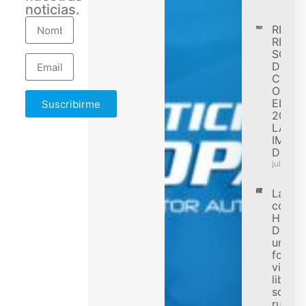
noticias.
RENA
REGIS
SÓLID
DESE
CONF
OBJET
EL EJ
Suscribirme
2026 
LA
IMPL
DE F
julio 31,
La
comun
Harley
Davids
una n
forma
vivir la
libert
sobre
ruedas