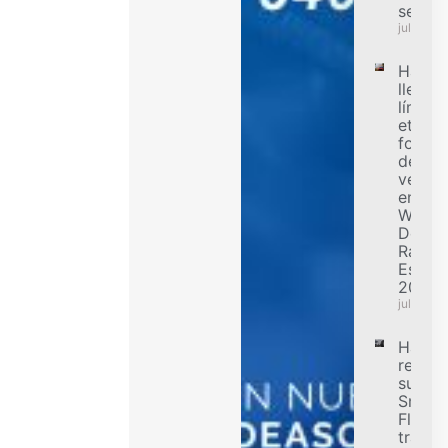
segur
julio 31,
Hanko
llevó a
límite 
etapa
forest
de alt
veloci
en el
WRC
Delfi
Rally
Estoni
2026
julio 31,
Hanko
refuer
su ofe
Smart
Flex p
transp