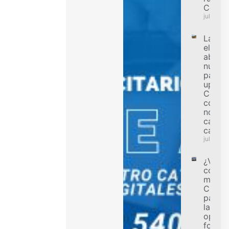
Colom
julio 31,
La
electri
abre u
nueva
para l
ups en
Colomb
condu
no bus
capac
carga
julio 31,
¿Va a
compr
motoci
Cinco 
para e
la mej
opció
forma