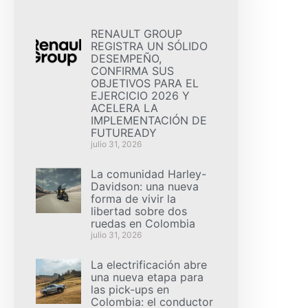
RENAULT GROUP
REGISTRA UN SÓLIDO
DESEMPEÑO,
CONFIRMA SUS
OBJETIVOS PARA EL
EJERCICIO 2026 Y
ACELERA LA
IMPLEMENTACIÓN DE
FUTUREADY
julio 31, 2026
La comunidad Harley-
Davidson: una nueva
forma de vivir la
libertad sobre dos
ruedas en Colombia
julio 31, 2026
La electrificación abre
una nueva etapa para
las pick-ups en
Colombia: el conductor