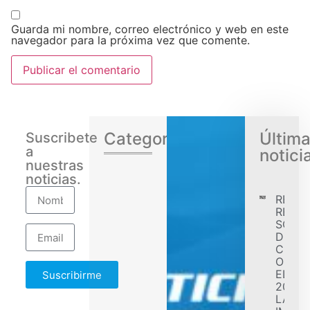
Guarda mi nombre, correo electrónico y web en este
navegador para la próxima vez que comente.
Categorias
Últim
Suscribete
a
notici
nuestras
noticias.
RENA
REGIS
SÓLID
DESE
CONF
OBJET
EL EJ
Suscribirme
2026 
LA