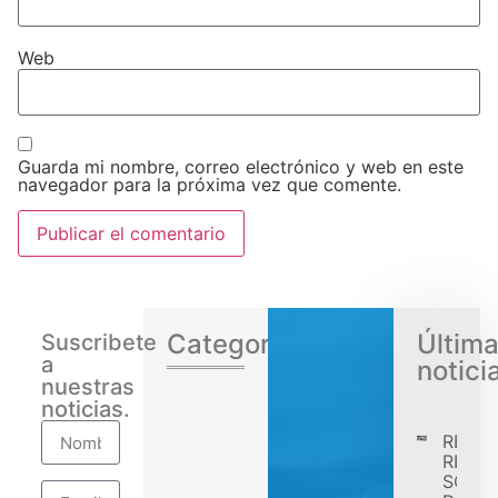
Web
Guarda mi nombre, correo electrónico y web en este
navegador para la próxima vez que comente.
Categorias
Últim
Suscribete
a
notici
nuestras
noticias.
RENA
REGIS
SÓLID