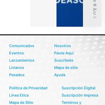
transp
de car
pesad
Colom
julio 31,
Comunicados
Nosotros
Eventos
Paute Aquí
Lanzamientos
Suscribete
Livianos
Mapa de sitio
Pesados
Ayuda
Politica de Privacidad
Suscripción Digital
Línea Etica
Suscripción Impresa
Mapa de Sitio
Terminos y