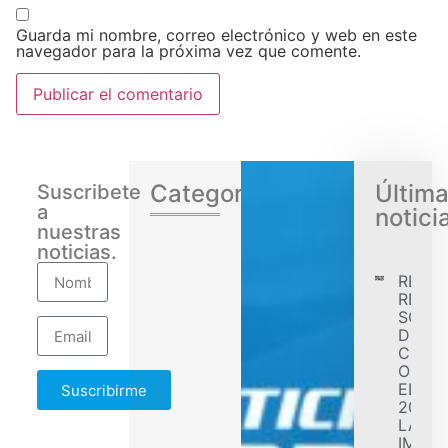
Guarda mi nombre, correo electrónico y web en este
navegador para la próxima vez que comente.
Categorias
Últim
Suscribete
a
notici
nuestras
noticias.
RENA
REGIS
SÓLID
DESE
CONF
OBJET
EL EJ
Suscribirme
2026 
LA
IMPL