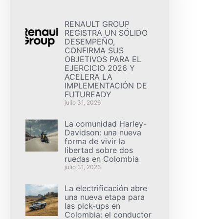
RENAULT GROUP
REGISTRA UN SÓLIDO
DESEMPEÑO,
CONFIRMA SUS
OBJETIVOS PARA EL
EJERCICIO 2026 Y
ACELERA LA
IMPLEMENTACIÓN DE
FUTUREADY
julio 31, 2026
La comunidad Harley-
Davidson: una nueva
forma de vivir la
libertad sobre dos
ruedas en Colombia
julio 31, 2026
La electrificación abre
una nueva etapa para
las pick-ups en
Colombia: el conductor