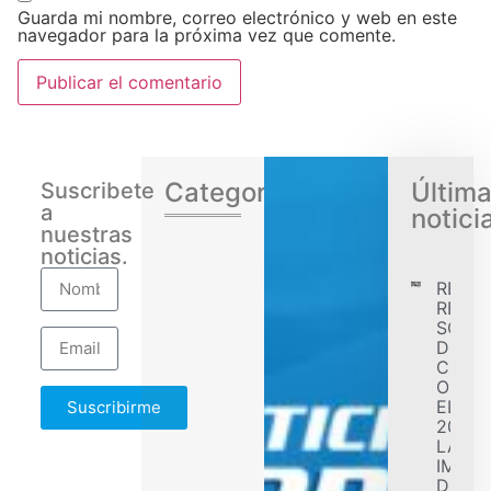
Guarda mi nombre, correo electrónico y web en este
navegador para la próxima vez que comente.
Categorias
Últim
Suscribete
a
notici
nuestras
noticias.
RENA
REGIS
SÓLID
DESE
CONF
OBJET
EL EJ
Suscribirme
2026 
LA
IMPL
DE F