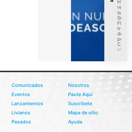
Hanko
refuer
su ofe
Smart
Flex p
transp
de car
pesad
Colom
julio 31,
Comunicados
Nosotros
Eventos
Paute Aquí
Lanzamientos
Suscribete
Livianos
Mapa de sitio
Pesados
Ayuda