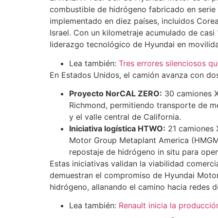
combustible de hidrógeno fabricado en serie
implementado en diez países, incluidos Core
Israel. Con un kilometraje acumulado de casi 1
liderazgo tecnológico de Hyundai en movilid
Lea también:
Tres errores silenciosos qu
En Estados Unidos, el camión avanza con dos
Proyecto NorCAL ZERO:
30 camiones XC
Richmond, permitiendo transporte de me
y el valle central de California.
Iniciativa logística HTWO:
21 camiones X
Motor Group Metaplant America (HMGMA
repostaje de hidrógeno in situ para ope
Estas iniciativas validan la viabilidad comerc
demuestran el compromiso de Hyundai Motor 
hidrógeno, allanando el camino hacia redes de
Lea también:
Renault inicia la producció