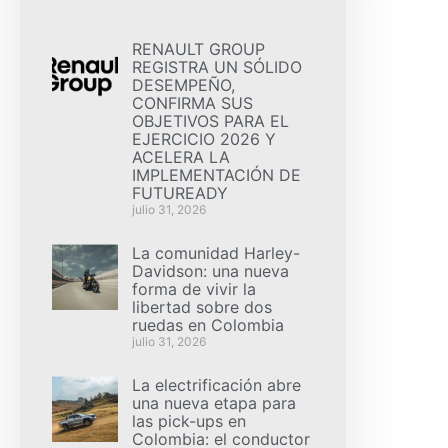
RENAULT GROUP
REGISTRA UN SÓLIDO
DESEMPEÑO,
CONFIRMA SUS
OBJETIVOS PARA EL
EJERCICIO 2026 Y
ACELERA LA
IMPLEMENTACIÓN DE
FUTUREADY
julio 31, 2026
La comunidad Harley-
Davidson: una nueva
forma de vivir la
libertad sobre dos
ruedas en Colombia
julio 31, 2026
La electrificación abre
una nueva etapa para
las pick-ups en
Colombia: el conductor