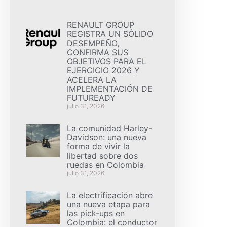
RENAULT GROUP
REGISTRA UN SÓLIDO
DESEMPEÑO,
CONFIRMA SUS
OBJETIVOS PARA EL
EJERCICIO 2026 Y
ACELERA LA
IMPLEMENTACIÓN DE
FUTUREADY
julio 31, 2026
La comunidad Harley-
Davidson: una nueva
forma de vivir la
libertad sobre dos
ruedas en Colombia
julio 31, 2026
La electrificación abre
una nueva etapa para
las pick-ups en
Colombia: el conductor